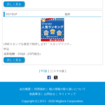
詳しく見る
05/19UP
無料
LINEスタンプを格安で制作します!「スタンプファクトリー」
申込
成果報酬：
250pt
（25円相当）
詳しく見る
[
PC版
]｜[ スマホ版 ]
会社概要
｜
利用規約
｜
個人情報の取り扱いについて
免責事項
｜
お問合せ
｜
サイトマップ
Copyright (C) 2012 - 2026
Migliore Corporation.