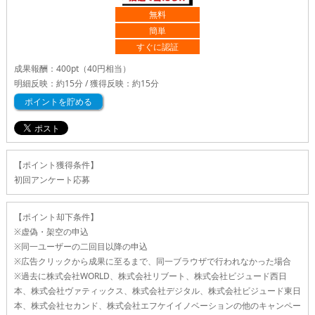
無料
簡単
すぐに認証
成果報酬：
400pt
（40円相当）
明細反映：約15分 / 獲得反映：約15分
ポイントを貯める
【ポイント獲得条件】
初回アンケート応募
【ポイント却下条件】
※虚偽・架空の申込
※同一ユーザーの二回目以降の申込
※広告クリックから成果に至るまで、同一ブラウザで行われなかった場合
※過去に株式会社WORLD、株式会社リブート、株式会社ビジュード西日
本、株式会社ヴァティックス、株式会社デジタル、株式会社ビジュード東日
本、株式会社セカンド、株式会社エフケイイノベーションの他のキャンペー