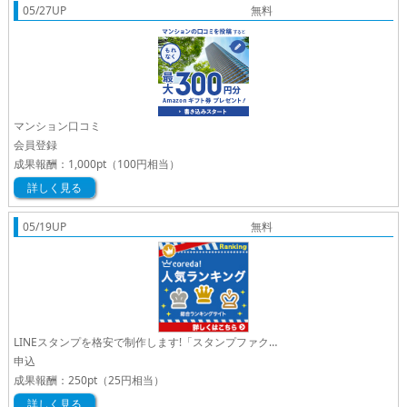
05/27UP
無料
マンション口コミ
会員登録
成果報酬：
1,000pt
（100円相当）
詳しく見る
05/19UP
無料
LINEスタンプを格安で制作します!「スタンプファクトリー」
申込
成果報酬：
250pt
（25円相当）
詳しく見る