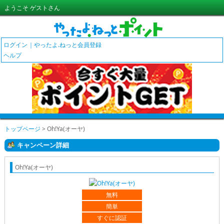
ようこそ ゲストさん
ログイン
やったよ.ねっと会員登録
ヘルプ
トップページ
> Oh!Ya(オーヤ)
キャンペーン詳細
Oh!Ya(オーヤ)
無料
簡単
すぐに認証