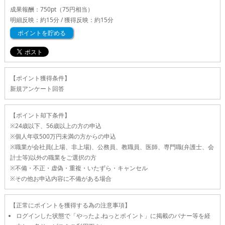
成果報酬：
750pt
（75円相当）
明細反映：約15分 / 獲得反映：約15分
ポイントを貯める
【ポイント獲得条件】
新規アンケート回答
【ポイント却下条件】
※24歳以下、56歳以上の方の申込
※個人年収500万円未満の方からの申込
※職業が会社員(上場、非上場)、公務員、教職員、医師、専門職(弁護士、会
計士等)以外の職業をご選択の方
※不備・不正・虚偽・重複・いたずら・キャンセル
※その他お申込内容に不備がある場合
【正常にポイントを獲得する為の注意事項】
ログインした状態で「やったよ.ねっとポイント」に掲載のバナー等を経