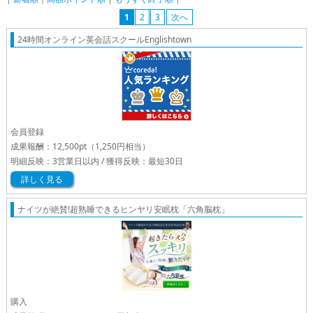
1
2
3
次へ
24時間オンライン英会話スクールEnglishtown
会員登録
成果報酬：
12,500pt
（1,250円相当）
明細反映：3営業日以内 / 獲得反映：最短30日
詳しく見る
ナイツが絶賛!超熟睡できるヒンヤリ安眠枕「六角脳枕」
購入