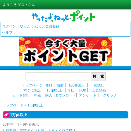
ようこそ ゲストさん
ログイン
やったよ.ねっと会員登録
ヘルプ
検 索
トップページ
無料
簡単
100%還元
お試し
すぐに認証
1万pt以上
リピートOK
会員登録
カード発行
申込
購入
ダウンロード
アンケート
クリック
トップページ
>
1万pt以上
1万pt以上
27件中 1～9件を表示
|
新着順
｜
高額ポイント順
|
もうすぐ終了順
|