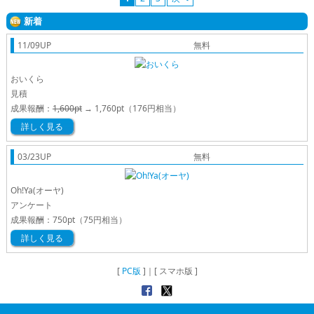
新着
11/09UP
無料
おいくら
見積
成果報酬：
1,600pt
→
1,760pt
（176円相当）
詳しく見る
03/23UP
無料
Oh!Ya(オーヤ)
アンケート
成果報酬：
750pt
（75円相当）
詳しく見る
[
PC版
]｜[ スマホ版 ]