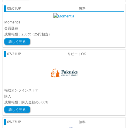
08/01UP
無料
Momentia
会員登録
成果報酬：
250pt
（25円相当）
詳しく見る
07/21UP
リピートOK
福助オンラインストア
購入
成果報酬：
購入金額の3.00%
詳しく見る
05/27UP
無料