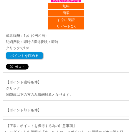
無料
簡単
すぐに認証
リピートOK
成果報酬：
1pt
（0円相当）
明細反映：即時 / 獲得反映：即時
クリックで
1pt
ポイントを貯める
【ポイント獲得条件】
クリック
80歳以下の方のみ報酬対象となります。
【ポイント却下条件】
【正常にポイントを獲得する為の注意事項】
ログインした状態で「やったよ.ねっとポイント」に掲載のバナー等を経