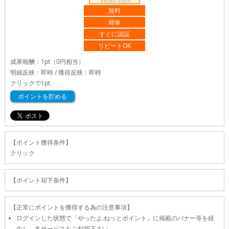
無料
簡単
すぐに認証
リピートOK
成果報酬：
1pt
（0円相当）
明細反映：即時 / 獲得反映：即時
クリックで
1pt
ポイントを貯める
【ポイント獲得条件】
クリック
【ポイント却下条件】
【正常にポイントを獲得する為の注意事項】
ログインした状態で「やったよ.ねっとポイント」に掲載のバナー等を経
由し、各サービスをご利用下さい。