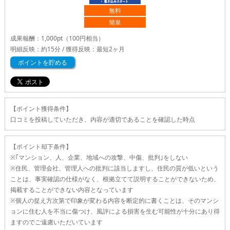
無料
簡単
成果報酬：
1,000pt
（100円相当）
明細反映：約15分 / 獲得反映：最短2ヶ月
ポイントを貯める
【ポイント獲得条件】
口コミを投稿していただき、内容が適切であることを確認した時点
【ポイント却下条件】
※｢マンション、人、企業、地域への攻撃、中傷、批判｣をしない
※住民、管理会社、管理人への批判に該当しますし、住民の質が低いという
ことは、事実確認の仕様がなく、根拠立てて説明することができないため、
掲載することができない内容となっています
※個人の捉え方次第で印象が変わる内容を断定的に書くことは、そのマンシ
ョンに住む人を不当に傷つけ、風評による損害を生む可能性が十分にあり得
ますのでご遠慮いただいています