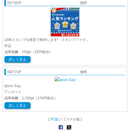
05/19UP
無料
LINEスタンプを格安で制作します!「スタンプファクトリー」
申込
成果報酬：
250pt
（25円相当）
詳しく見る
04/17UP
無料
Ipsos iSay
アンケート
成果報酬：
2,100pt
（210円相当）
詳しく見る
[
PC版
]｜[ スマホ版 ]