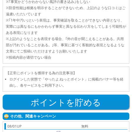
※｢事実かどうかわからない風評の書き込み｣をしない
※防音性能は根拠を明示することができないため、上記のような口コミはご
遠慮いただいています
※｢1年中汚い｣という表現は、事実確認を取ることができない内容となり、
実際には異なるにもかかわらず事実と異なる伝わり方をしてしまう可能性が
ある表現になります
※上記のようなことを表現する場合、｢外の音が聞こえることがある。共用
部が汚れていることがある。｣等、事実に基づく客観的な表現となるような
文章にてご投稿いただけますようお願いいたします
※投稿内容が適切でない場合
【正常にポイントを獲得する為の注意事項】
ログインした状態で「やったよ.ねっとポイント」に掲載のバナー等を経
由し、各サービスをご利用下さい。
ポイントを貯める
その他、関連キャンペーン
08/01UP
無料