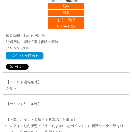
無料
簡単
すぐに認証
リピートOK
成果報酬：
1pt
（0円相当）
明細反映：即時 / 獲得反映：即時
クリックで
1pt
ポイントを貯める
【ポイント獲得条件】
クリック
【ポイント却下条件】
【正常にポイントを獲得する為の注意事項】
ログインした状態で「やったよ.ねっとポイント」に掲載のバナー等を経
由し、各サービスをご利用下さい。