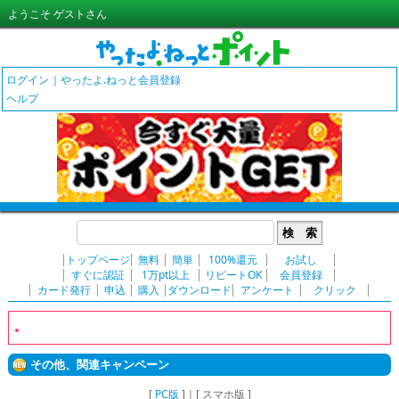
ようこそ ゲストさん
ログイン
やったよ.ねっと会員登録
ヘルプ
検 索
トップページ
無料
簡単
100%還元
お試し
すぐに認証
1万pt以上
リピートOK
会員登録
カード発行
申込
購入
ダウンロード
アンケート
クリック
その他、関連キャンペーン
[
PC版
]｜[ スマホ版 ]